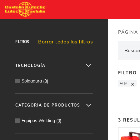
Pasar
al
Buscador de productos
contenido
principal
PÁGINA 
Brea
Borrar todos los filtros
FILTROS
TECNOLOGÍA
FILTRO
Soldadura
(
3
)
×
AirJet
CATEGORÍA DE PRODUCTOS
3
RESU
Equipos Welding
(
3
)