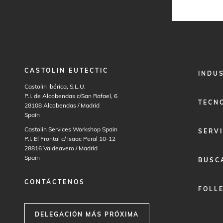
CASTOLIN EUTECTIC
FOOTER
INDU
MENU
Castolin Ibérica, S.L.U.
1
P.I. de Alcobendas c/San Rafael, 6
TECN
28108
Alcobendas / Madrid
Spain
Castolin Services Workshop Spain
SERVI
P.I. El Frontal c/ Isaac Peral 10-12
28816
Valdeavero / Madrid
Spain
BUSC
CONTÁCTENOS
FOLL
DELEGACIÓN MÁS PRÓXIMA