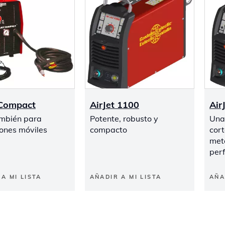
 Compact
AirJet 1100
Air
ambién para
Potente, robusto y
Una 
iones móviles
compacto
cort
met
per
A MI LISTA
AÑADIR A MI LISTA
AÑA