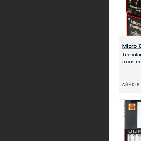
Micro 
Tecnolo
transfe
AÑADIR 