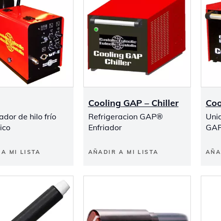
Cooling GAP – Chiller
Coo
dor de hilo frío
Refrigeracion GAP®
Unid
ico
Enfriador
GA
A MI LISTA
AÑADIR A MI LISTA
AÑA