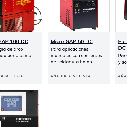
GAP 100 DC
Micro GAP 50 DC
EuT
DC 
gía de arco
Para aplicaciones
rido por plasma
manuales con corrientes
Para
de soldadura bajas
y so
A MI LISTA
AÑADIR A MI LISTA
AÑA