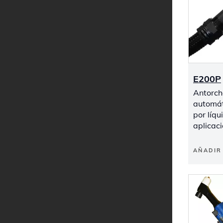
E200P
Antorch
automát
por líqu
aplicac
AÑADIR 