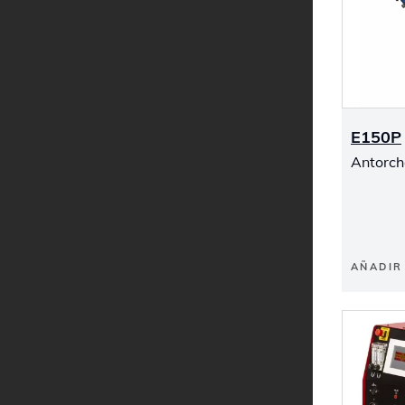
E150P
Antorch
AÑADIR 