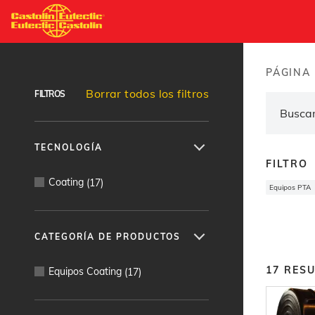
Pasar
al
Buscador de productos
contenido
principal
PÁGINA 
Brea
Borrar todos los filtros
FILTROS
TECNOLOGÍA
FILTRO
Coating
(
17
)
Equipos PTA
CATEGORÍA DE PRODUCTOS
17
RES
Equipos Coating
(
17
)