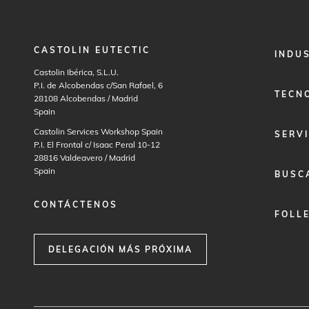
CASTOLIN EUTECTIC
FOOTER
INDU
MENU
Castolin Ibérica, S.L.U.
1
P.I. de Alcobendas c/San Rafael, 6
TECN
28108
Alcobendas / Madrid
Spain
Castolin Services Workshop Spain
SERVI
P.I. El Frontal c/ Isaac Peral 10-12
28816
Valdeavero / Madrid
Spain
BUSC
CONTÁCTENOS
FOLL
DELEGACIÓN MÁS PRÓXIMA