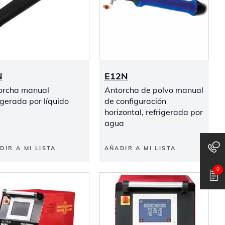
N
E12N
orcha manual
Antorcha de polvo manual
igerada por líquido
de configuración
horizontal, refrigerada por
agua
DIR A MI LISTA
AÑADIR A MI LISTA
0