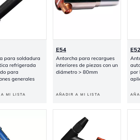
E54
E5
a para soldadura
Antorcha para recargues
Ant
ica refrigerada
interiores de piezas con un
aut
ido para
diámetro > 80mm
por 
iones generales
apl
A MI LISTA
AÑADIR A MI LISTA
AÑA