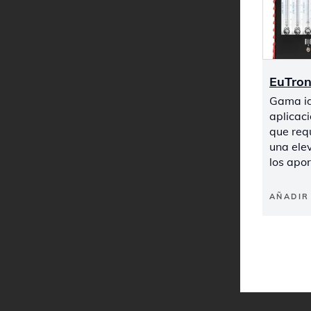
EuTro
Gama i
aplicac
que requ
una ele
los apo
AÑADIR 