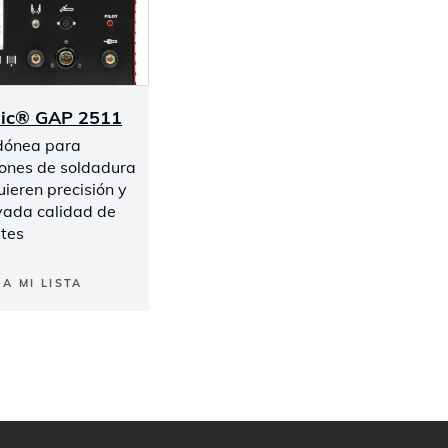
nic® GAP 2511
dónea para
iones de soldadura
ieren precisión y
vada calidad de
rtes
A MI LISTA