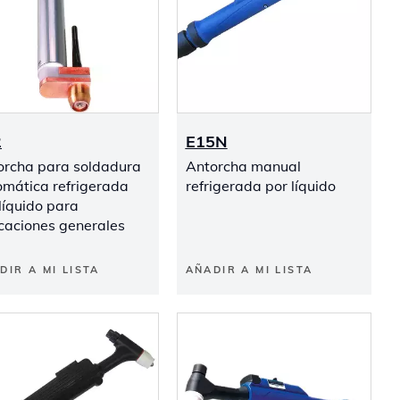
2
E15N
orcha para soldadura
Antorcha manual
omática refrigerada
refrigerada por líquido
líquido para
icaciones generales
DIR A MI LISTA
AÑADIR A MI LISTA