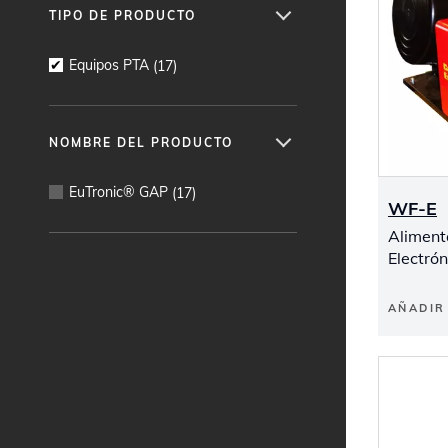
TIPO DE PRODUCTO
Equipos PTA
(
17
)
NOMBRE DEL PRODUCTO
EuTronic® GAP
(
17
)
WF-E
Alimenta
Electrón
AÑADIR 