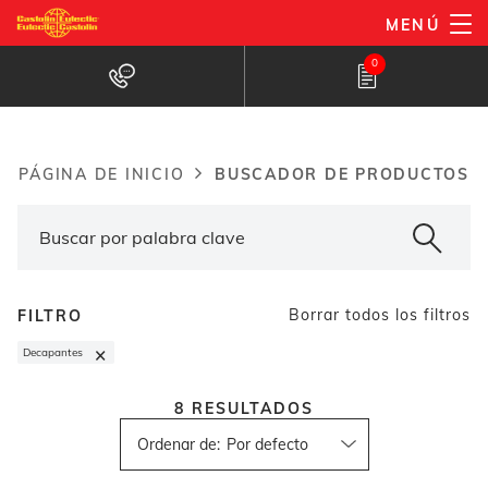
Pasar
MENÚ
al
Buscador de productos
0
contenido
principal
BUSCADOR DE PRODUCTOS
PÁGINA DE INICIO
Breadcrumb
Borrar todos los filtros
FILTRO
×
Decapantes
8
RESULTADOS
Ordenar de
: