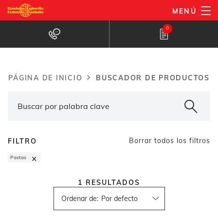
Pasar
MENÚ
al
Buscador de productos
0
contenido
principal
BUSCADOR DE PRODUCTOS
PÁGINA DE INICIO
Breadcrumb
Borrar todos los filtros
FILTRO
×
Pastas
1
RESULTADOS
Ordenar de
: