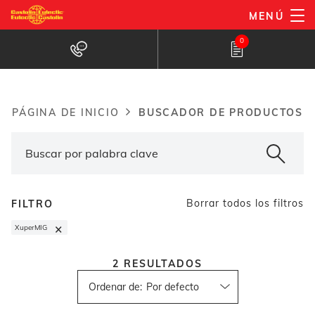
Pasar
MENÚ
al
Buscador de productos
0
contenido
principal
BUSCADOR DE PRODUCTOS
PÁGINA DE INICIO
Breadcrumb
Borrar todos los filtros
FILTRO
×
XuperMIG
2
RESULTADOS
Ordenar de
: