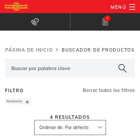
Pasar
MENÚ
al
Buscador de productos
0
contenido
principal
BUSCADOR DE PRODUCTOS
PÁGINA DE INICIO
Breadcrumb
Borrar todos los filtros
FILTRO
×
Accesorios
4
RESULTADOS
Ordenar de
: