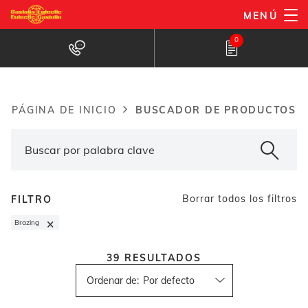
Pasar
MENÚ
al
Buscador de productos
0
contenido
principal
BUSCADOR DE PRODUCTOS
PÁGINA DE INICIO
Breadcrumb
Borrar todos los filtros
FILTRO
×
Brazing
39
RESULTADOS
Ordenar de
: