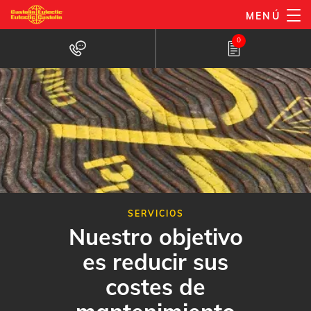
Pasar
MENÚ
al
0
contenido
principal
SERVICIOS
Nuestro objetivo
es reducir sus
costes de