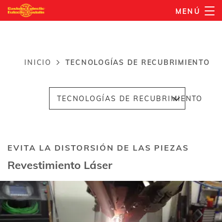
Pasar
MENÚ
al
contenido
principal
INICIO
TECNOLOGÍAS DE RECUBRIMIENTO
Ruta
de
TECNOLOGÍAS DE RECUBRIMIENTO
navegación
EVITA LA DISTORSIÓN DE LAS PIEZAS
Revestimiento Láser