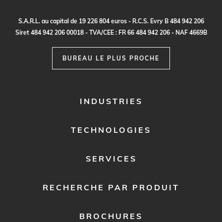
S.
A
.R.
L
.
a
u c
a
p
it
a
l
d
e
1
9
2
2
6
80
4
e
ur
o
s - R.
C
.
S
.
E
vr
y B
4
8
4
9
4
2
20
6
S
i
re
t
48
4
9
4
2
2
0
6
0
0
0
1
8 -
TVA
/C
E
E :
F
R
6
6
48
4
9
4
2
2
0
6 - N
A
F
4
6
69
B
BUREAU LE PLUS PROCHE
FOOTER
INDUSTRIES
MENU
1
TECHNOLOGIES
SERVICES
RECHERCHE PAR PRODUIT
BROCHURES