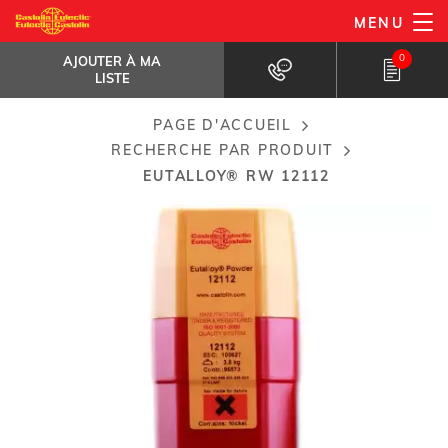
Aller
MENU
Eutalloy® RW 12112
au
AJOUTER À MA LISTE
Une très forte résistance à...
0
AJOUTER À MA
contenu
LISTE
principal
PAGE D'ACCUEIL
Breadcrumb
RECHERCHE PAR PRODUIT
EUTALLOY® RW 12112