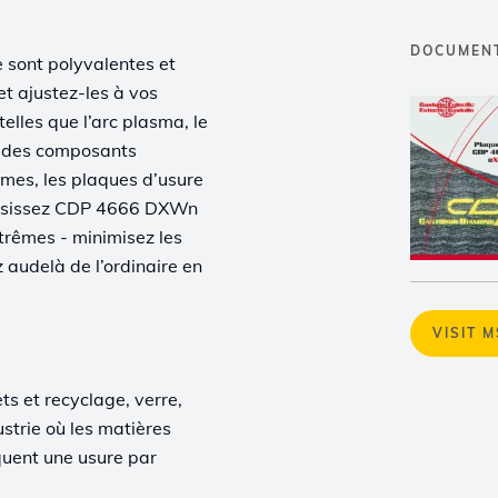
DOCUMEN
sont polyvalentes et
et ajustez-les à vos
elles que l’arc plasma, le
cer des composants
omes, les plaques d’usure
hoisissez CDP 4666 DXWn
xtrêmes - minimisez les
 audelà de l’ordinaire en
VISIT 
ts et recyclage, verre,
strie où les matières
uent une usure par