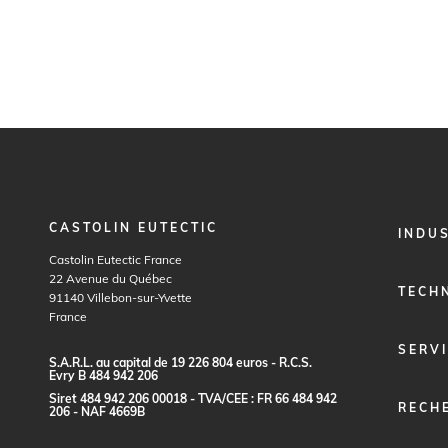
CASTOLIN EUTECTIC
FOOTER
INDU
MENU
Castolin Eutectic France
1
22 Avenue du Québec
TECH
91140
Villebon-sur-Yvette
France
SERV
S.
A
.R.
L
.
a
u c
a
p
it
a
l
d
e
1
9
2
2
6
80
4
e
ur
o
s - R.
C
.
S
.
E
vr
y B
4
8
4
9
4
2
20
6
S
i
re
t
48
4
9
4
2
2
0
6
0
0
0
1
8 -
TVA
/C
E
E :
F
R
6
6
48
4
9
4
2
RECH
2
0
6 - N
A
F
4
6
69
B