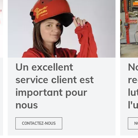
Un excellent
N
service сlient est
re
important pour
lu
nous
l'
CONTACTEZ-NOUS
N