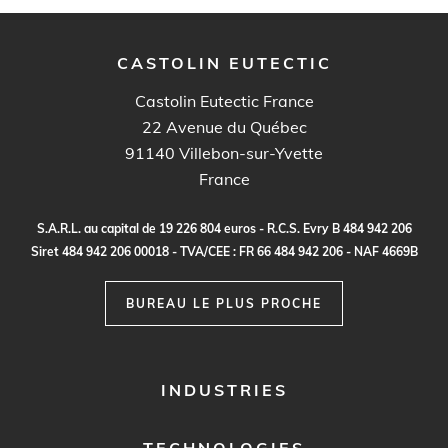
CASTOLIN EUTECTIC
Castolin Eutectic France
22 Avenue du Québec
91140
Villebon-sur-Yvette
France
S.
A
.R.
L
.
a
u c
a
p
it
a
l
d
e
1
9
2
2
6
80
4
e
ur
o
s - R.
C
.
S
.
E
vr
y B
4
8
4
9
4
2
20
6
S
i
re
t
48
4
9
4
2
2
0
6
0
0
0
1
8 -
TVA
/C
E
E :
F
R
6
6
48
4
9
4
2
2
0
6 - N
A
F
4
6
69
B
BUREAU LE PLUS PROCHE
FOOTER
INDUSTRIES
MENU
1