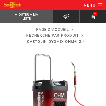
Aller
MENU
Castolin Dyomix OHM® 2.4
au
AJOUTER À MA LISTE
Le nouveau poste flamme fonctionnant...
0
AJOUTER À MA
contenu
LISTE
principal
PAGE D'ACCUEIL
Breadcrumb
RECHERCHE PAR PRODUIT
CASTOLIN DYOMIX OHM® 2.4