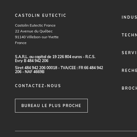
CASTOLIN EUTECTIC
FOOTER
INDU
MENU
Castolin Eutectic France
1
22 Avenue du Québec
TECH
91140
Villebon-sur-Yvette
France
SERV
S.
A
.R.
L
.
a
u c
a
p
it
a
l
d
e
1
9
2
2
6
80
4
e
ur
o
s - R.
C
.
S
.
E
vr
y B
4
8
4
9
4
2
20
6
S
i
re
t
48
4
9
4
2
2
0
6
0
0
0
1
8 -
TVA
/C
E
E :
F
R
6
6
48
4
9
4
2
RECH
2
0
6 - N
A
F
4
6
69
B
CONTACTEZ-NOUS
BROC
BUREAU LE PLUS PROCHE