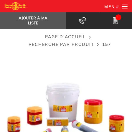
Aller
MENU
157
au
AJOUTER À MA LISTE
Alliage de brasage sans plomb...
0
AJOUTER À MA
contenu
LISTE
principal
PAGE D'ACCUEIL
Breadcrumb
RECHERCHE PAR PRODUIT
157