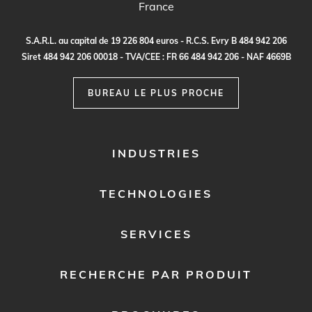
France
S.
A
.R.
L
.
a
u c
a
p
it
a
l
d
e
1
9
2
2
6
80
4
e
ur
o
s - R.
C
.
S
.
E
vr
y B
4
8
4
9
4
2
20
6
S
i
re
t
48
4
9
4
2
2
0
6
0
0
0
1
8 -
TVA
/C
E
E :
F
R
6
6
48
4
9
4
2
2
0
6 - N
A
F
4
6
69
B
BUREAU LE PLUS PROCHE
FOOTER
INDUSTRIES
MENU
1
TECHNOLOGIES
SERVICES
RECHERCHE PAR PRODUIT