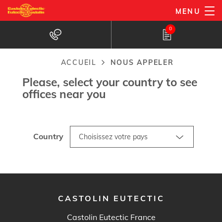
Aller
MENU
au
Nous appeler
0
contenu
principal
ACCUEIL
NOUS APPELER
Fil
Please, select your country to see
d'Ariane
offices near you
Country
CASTOLIN EUTECTIC
Castolin Eutectic France