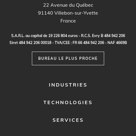
22 Avenue du Québec
91140
Villebon-sur-Yvette
France
S.
A
.R.
L
.
a
u c
a
p
it
a
l
d
e
1
9
2
2
6
80
4
e
ur
o
s - R.
C
.
S
.
E
vr
y B
4
8
4
9
4
2
20
6
S
i
re
t
48
4
9
4
2
2
0
6
0
0
0
1
8 -
TVA
/C
E
E :
F
R
6
6
48
4
9
4
2
2
0
6 - N
A
F
4
6
69
B
BUREAU LE PLUS PROCHE
FOOTER
INDUSTRIES
MENU
1
TECHNOLOGIES
SERVICES