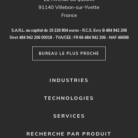
91140
Villebon-sur-Yvette
France
S.
A
.R.
L
.
a
u c
a
p
it
a
l
d
e
1
9
2
2
6
80
4
e
ur
o
s - R.
C
.
S
.
E
vr
y B
4
8
4
9
4
2
20
6
S
i
re
t
48
4
9
4
2
2
0
6
0
0
0
1
8 -
TVA
/C
E
E :
F
R
6
6
48
4
9
4
2
2
0
6 - N
A
F
4
6
69
B
BUREAU LE PLUS PROCHE
FOOTER
INDUSTRIES
MENU
1
TECHNOLOGIES
SERVICES
RECHERCHE PAR PRODUIT