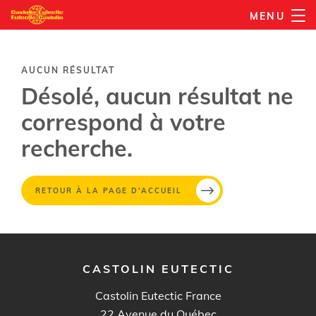
Aller
MENU
au
contenu
principal
AUCUN RÉSULTAT
Désolé, aucun résultat ne
correspond à votre
recherche.
RETOUR À LA PAGE D'ACCUEIL
CASTOLIN EUTECTIC
Castolin Eutectic France
22 Avenue du Québec