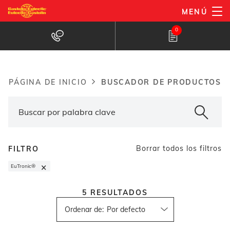
Pasar
MENÚ
al
Buscador de productos
0
contenido
principal
BUSCADOR DE PRODUCTOS
PÁGINA DE INICIO
Breadcrumb
Borrar todos los filtros
FILTRO
×
EuTronic®
5
RESULTADOS
Ordenar de
: