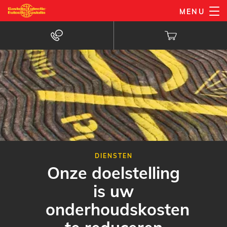
Overslaan
MENU
en
naar
de
inhoud
gaan
DIENSTEN
Onze doelstelling
is uw
onderhoudskosten