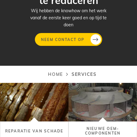
te reduceren
Wij hebben de knowhow om het werk
vanaf de eerste keer goed en op tijd te
doen
NEEM CONTACT OP
Overslaan
en
naar
HOME
SERVICES
Kruimelpad
de
inhoud
gaan
NIEUWE OEM-
REPARATIE VAN SCHADE
COMPONENTEN