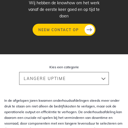
Wij hebben de knowhow om het werk
vanaf de eerste keer goed en op tijd te
doen
NEEM CONTACT OP
Overslaan
en
naar
Kies een categorie
de
inhoud
LANGERE UPTIME
gaan
In de afgelopen jaren kwamen onderhoudsafdelingen steeds meer onder
druk te staan om niet alleen de bedrijfskosten te verlagen, maar ook de
operationele output en efficiëntie te verhogen. De onderhoudsafdeling kan
daarom een cruciale rol spelen bij het verminderen van downtime en
voorraad, door componenten met een langere levensduur te selecteren om