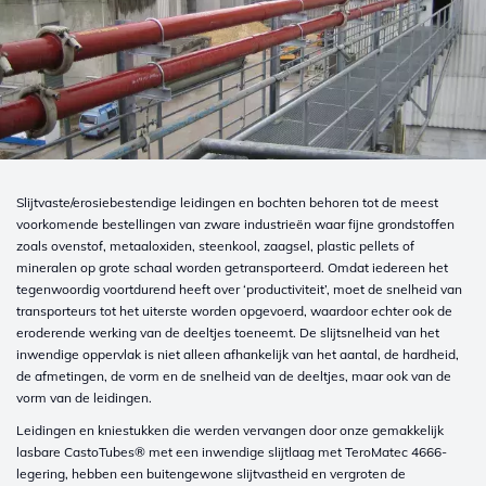
Slijtvaste/erosiebestendige leidingen en bochten behoren tot de meest
voorkomende bestellingen van zware industrieën waar fijne grondstoffen
zoals ovenstof, metaaloxiden, steenkool, zaagsel, plastic pellets of
mineralen op grote schaal worden getransporteerd. Omdat iedereen het
tegenwoordig voortdurend heeft over ‘productiviteit’, moet de snelheid van
transporteurs tot het uiterste worden opgevoerd, waardoor echter ook de
eroderende werking van de deeltjes toeneemt. De slijtsnelheid van het
inwendige oppervlak is niet alleen afhankelijk van het aantal, de hardheid,
de afmetingen, de vorm en de snelheid van de deeltjes, maar ook van de
vorm van de leidingen.
Leidingen en kniestukken die werden vervangen door onze gemakkelijk
lasbare CastoTubes® met een inwendige slijtlaag met TeroMatec 4666-
legering, hebben een buitengewone slijtvastheid en vergroten de