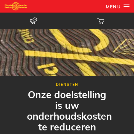
Overslaan
MENU
en
naar
de
inhoud
gaan
DIENSTEN
Onze doelstelling
is uw
onderhoudskosten
te reduceren