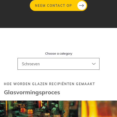
NEEM CONTACT OP
Overslaan
en
naar
de
inhoud
Choose a category
gaan
HOE WORDEN GLAZEN RECIPIËNTEN GEMAAKT
Glasvormingsproces