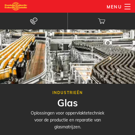
Overslaan
MENU
en
naar
de
inhoud
gaan
INDUSTRIEËN
Glas
Oplossingen voor oppervlaktetechniek
voor de productie en reparatie van
glasmatrijzen.