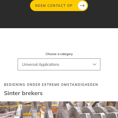
NEEM CONTACT OP
Overslaan
en
naar
de
inhoud
Choose a category
gaan
BEDIENING ONDER EXTREME OMSTANDIGHEDEN
Sinter brekers