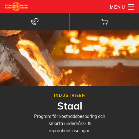
Overslaan
MENU
en
naar
de
inhoud
gaan
INDUSTRIEËN
Staal
Program för kostnadsbesparing och
smarta underhålls- &
reparationslösningar.