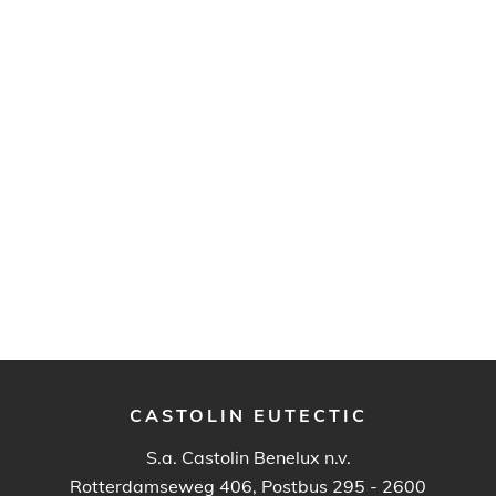
CASTOLIN EUTECTIC
S.a. Castolin Benelux n.v.
Rotterdamseweg 406, Postbus 295 - 2600