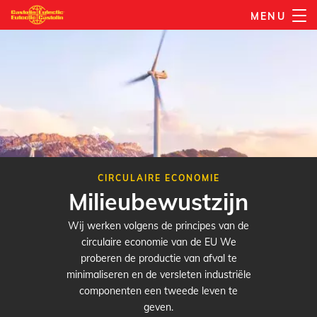
Overslaan
MENU
en
naar
de
inhoud
gaan
CIRCULAIRE ECONOMIE
Milieubewustzijn
Wij werken volgens de principes van de
circulaire economie van de EU We
proberen de productie van afval te
minimaliseren en de versleten industriële
componenten een tweede leven te
geven.