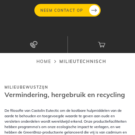
NEEM CONTACT OP
Overslaan
en
naar
de
inhoud
HOME
MILIEUTECHNISCH
Kruimelpad
gaan
MILIEUBEWUSTZIJN
Vermindering, hergebruik en recycling
De filosofie van Castolin Eutectic om de kostbare hulpmiddelen van de
aarde te behouden en toegevoegde waarde te geven aan oude en
versleten onderdelen wordt wereldwijd erkend. Onze productiefaciliteiten
hebben programma’s om onze ecologische impact te verlagen, en we
hebben de GreenBraz-productserie gelanceerd die vrij is van cadmium en