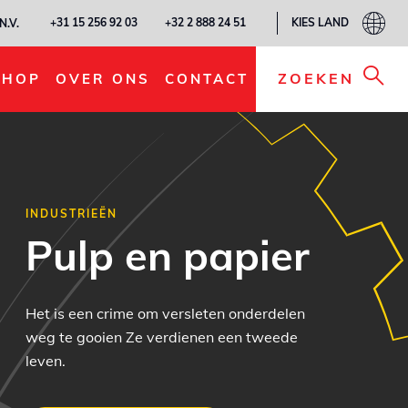
KIES LAND
+31 15 256 92 03
+32 2 888 24 51
N.V.
ZOEKEN
SHOP
OVER ONS
CONTACT
INDUSTRIEËN
Pulp en papier
Het is een crime om versleten onderdelen
weg te gooien Ze verdienen een tweede
leven.