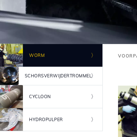
Afbeelding
WORM
VOORP
Bre
Afbeelding
SCHORSVERWIJDERTROMMEL
Afbeelding
CYCLOON
Afbeelding
HYDROPULPER