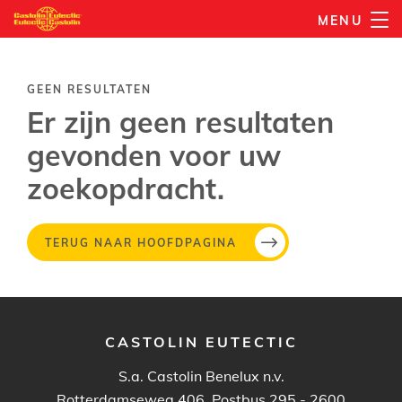
Overslaan
MENU
en
naar
de
GEEN RESULTATEN
inhoud
Er zijn geen resultaten
gaan
gevonden voor uw
zoekopdracht.
TERUG NAAR HOOFDPAGINA
CASTOLIN EUTECTIC
S.a. Castolin Benelux n.v.
Rotterdamseweg 406, Postbus 295 - 2600