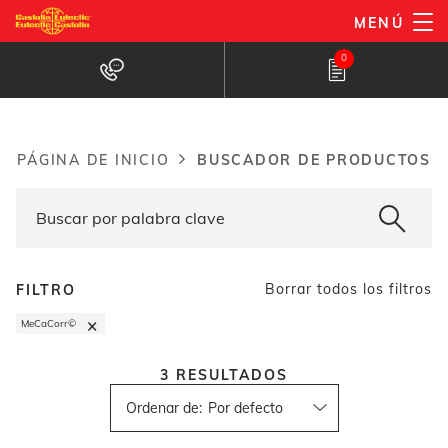
Pasar
MENÚ
al
Buscador de productos
0
contenido
principal
BUSCADOR DE PRODUCTOS
PÁGINA DE INICIO
Breadcrumb
Borrar todos los filtros
FILTRO
×
MeCaCorr©
3
RESULTADOS
Ordenar de
: