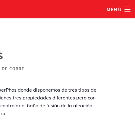
MENÚ
AÑADIR A MI LISTA
s
S DE COBRE
uperPhos donde disponemos de tres tipos de
tienes tres propiedades diferentes pero con
controlar el baño de fusión de la aleación
ra.