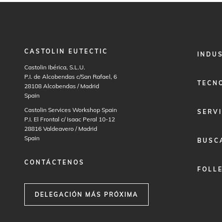
CASTOLIN EUTECTIC
FOOTER
INDU
MENU
Castolin Ibérica, S.L.U.
1
P.I. de Alcobendas c/San Rafael, 6
TECN
28108
Alcobendas / Madrid
Spain
Castolin Services Workshop Spain
SERVI
P.I. El Frontal c/ Isaac Peral 10-12
28816
Valdeavero / Madrid
Spain
BUSC
CONTÁCTENOS
FOLL
DELEGACIÓN MÁS PRÓXIMA