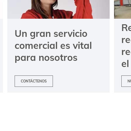
R
Un gran servicio
re
comercial es vital
r
para nosotros
el
CONTÁCTENOS
N