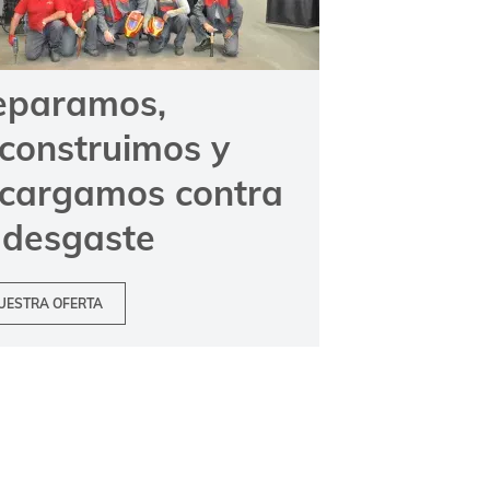
eparamos,
construimos y
ecargamos contra
 desgaste
UESTRA OFERTA