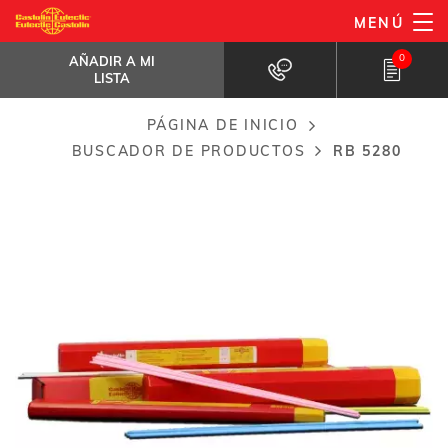
Pasar
MENÚ
RB 5280
al
AÑADIR A MI LISTA
Aleación Superfluída con contenido en...
0
AÑADIR A MI
contenido
LISTA
principal
PÁGINA DE INICIO
Breadcrumb
BUSCADOR DE PRODUCTOS
RB 5280