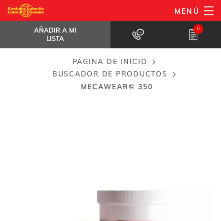
Pasar
MENÚ
MeCaWear© 350
al
AÑADIR A MI LISTA
Para erosión severa a altas...
0
AÑADIR A MI
contenido
LISTA
principal
PÁGINA DE INICIO
Breadcrumb
BUSCADOR DE PRODUCTOS
MECAWEAR© 350