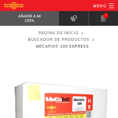
Pasar
MENÚ
MeCaFix© 100 Express
al
AÑADIR A MI LISTA
Pasta reparadora de emergencia de...
0
AÑADIR A MI
contenido
LISTA
principal
PÁGINA DE INICIO
Breadcrumb
BUSCADOR DE PRODUCTOS
MECAFIX© 100 EXPRESS