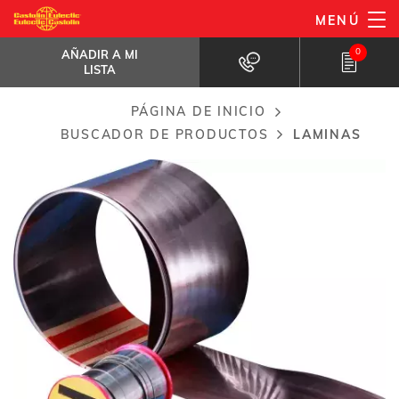
Pasar
MENÚ
Laminas
al
AÑADIR A MI LISTA
Para los OEM
0
AÑADIR A MI
contenido
LISTA
principal
PÁGINA DE INICIO
Breadcrumb
BUSCADOR DE PRODUCTOS
LAMINAS