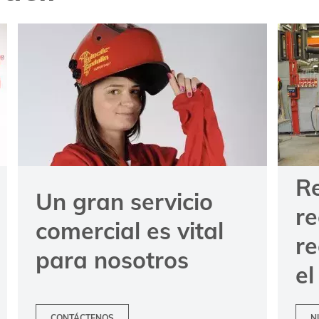
R
Un gran servicio
re
comercial es vital
r
para nosotros
el
CONTÁCTENOS
N