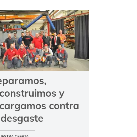
eparamos,
construimos y
ecargamos contra
 desgaste
UESTRA OFERTA