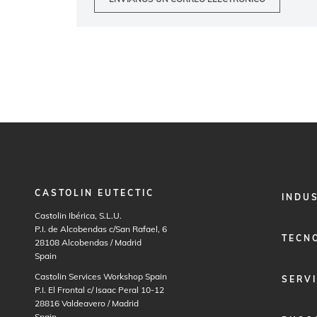
CASTOLIN EUTECTIC
FOOTER
INDU
MENU
Castolin Ibérica, S.L.U.
1
P.I. de Alcobendas c/San Rafael, 6
TECN
28108
Alcobendas / Madrid
Spain
Castolin Services Workshop Spain
SERVI
P.I. El Frontal c/ Isaac Peral 10-12
28816
Valdeavero / Madrid
Spain