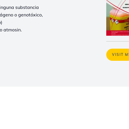
ninguna substancia
ágeno o genotóxico,
o)
to atmosin.
VISIT 