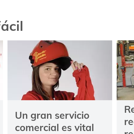
ácil
R
Un gran servicio
re
comercial es vital
r