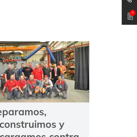
0
eparamos,
construimos y
ecargamos contra