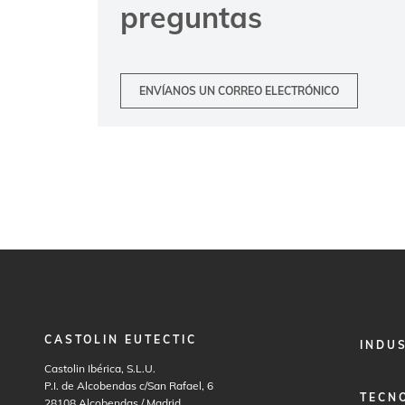
preguntas
ENVÍANOS UN CORREO ELECTRÓNICO
CASTOLIN EUTECTIC
FOOTER
INDU
MENU
Castolin Ibérica, S.L.U.
1
P.I. de Alcobendas c/San Rafael, 6
TECN
28108
Alcobendas / Madrid