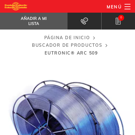
Pasar
MENÚ
EuTronic® Arc 509
al
AÑADIR A MI LISTA
Aleación Fe-Cr-Al-Mo
0
AÑADIR A MI
contenido
LISTA
principal
PÁGINA DE INICIO
Breadcrumb
BUSCADOR DE PRODUCTOS
EUTRONIC® ARC 509