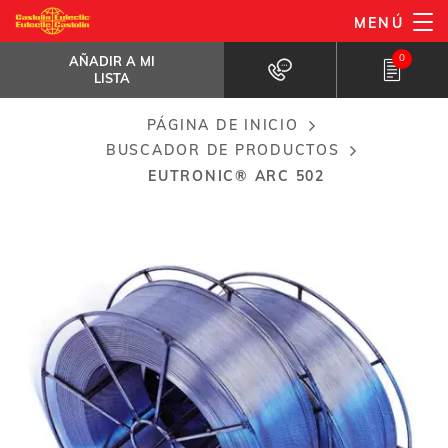
Pasar
MENÚ
EuTronic® Arc 502
al
AÑADIR A MI LISTA
Aleación Fe-Cr-Ti-Si-Mn
0
AÑADIR A MI
contenido
LISTA
principal
PÁGINA DE INICIO
Breadcrumb
BUSCADOR DE PRODUCTOS
EUTRONIC® ARC 502