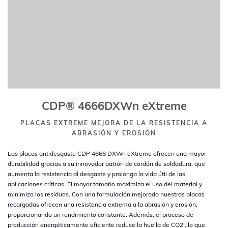
CDP® 4666DXWn eXtreme
PLACAS EXTREME MEJORA DE LA RESISTENCIA A
ABRASIÓN Y EROSIÓN
Las placas antidesgaste CDP 4666 DXWn eXtreme ofrecen una mayor
durabilidad gracias a su innovador patrón de cordón de soldadura, que
aumenta la resistencia al desgaste y prolonga la vida útil de las
aplicaciones críticas. El mayor tamaño maximiza el uso del material y
minimiza los residuos. Con una formulación mejorada nuestras placas
recargadas ofrecen una resistencia extrema a la abrasión y erosión,
proporcionando un rendimiento constante. Además, el proceso de
producción energéticamente eficiente reduce la huella de CO2 , lo que
convierte a nuestras CDP en una opción respetuosa con el medio
ambiente. El diseño y las innovaciones de producción de nuestras CDP se
traducen en una mayor eficacia en su planta, lo que contribuye a agilizar las
operaciones y optimizar el rendimiento.
AÑADIR A MI LISTA