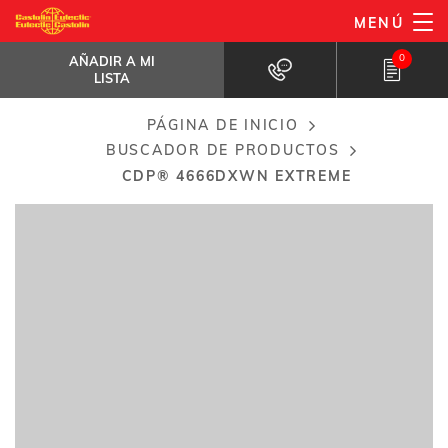
Pasar
MENÚ
CDP® 4666DXWn eXtreme
al
AÑADIR A MI LISTA
Placas eXtreme mejora de la...
0
AÑADIR A MI
contenido
LISTA
principal
PÁGINA DE INICIO
Breadcrumb
BUSCADOR DE PRODUCTOS
CDP® 4666DXWN EXTREME