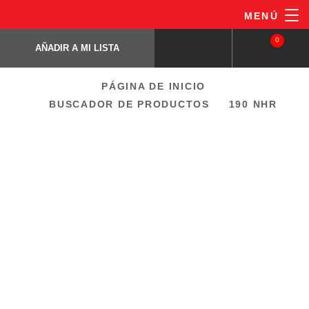
Pasar
MENÚ
190 NHR
al
AÑADIR A MI LISTA
Decapante no corrosivo constituido por...
0
contenido
AÑADIR A MI LISTA
principal
PÁGINA DE INICIO
Breadcrumb
BUSCADOR DE PRODUCTOS
190 NHR