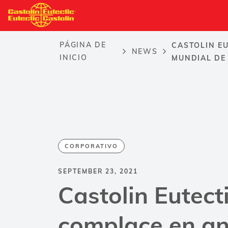
Pasar
al
contenido
PÁGINA DE
CASTOLIN E
principal
NEWS
Breadcrumb
INICIO
MUNDIAL DE
CORPORATIVO
SEPTEMBER 23, 2021
Castolin Eutect
complace en an