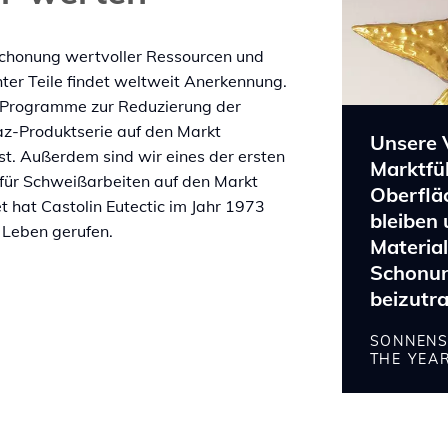
 Schonung wertvoller Ressourcen und
er Teile findet weltweit Anerkennung.
r Programme zur Reduzierung der
z-Produktserie auf den Markt
Unsere V
st. Außerdem sind wir eines der ersten
Marktfüh
ür Schweißarbeiten auf den Markt
Oberflä
t hat Castolin Eutectic im Jahr 1973
bleiben 
 Leben gerufen.
Material
Schonun
beizutr
SONNENS
THE YEA