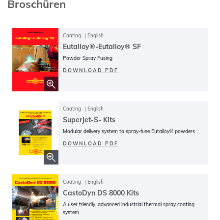
Broschüren
Coating
English
Eutalloy®-Eutalloy® SF
Powder Spray Fusing
DOWNLOAD PDF
Coating
English
SuperJet-S- Kits
Modular delivery system to spray-fuse Eutalloy® powders
DOWNLOAD PDF
Coating
English
CastoDyn DS 8000 Kits
A user friendly, advanced industrial thermal spray coating
system