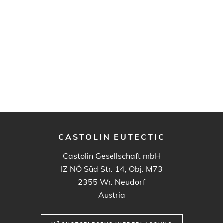
CASTOLIN EUTECTIC
Castolin Gesellschaft mbH
IZ NÖ Süd Str. 14, Obj. M73
2355
Wr. Neudorf
Austria