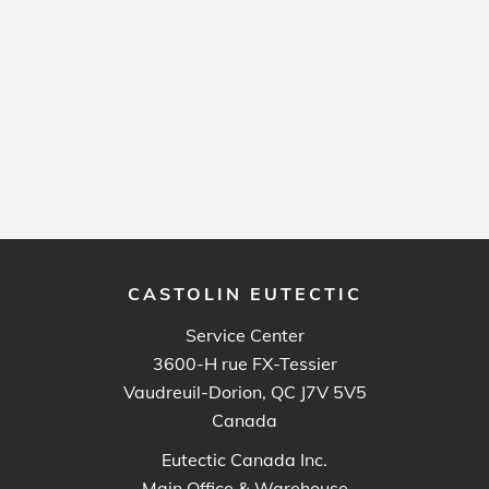
CASTOLIN EUTECTIC
Service Center
3600-H rue FX-Tessier
Vaudreuil-Dorion, QC J7V 5V5
Canada
Eutectic Canada Inc.
Main Office & Warehouse