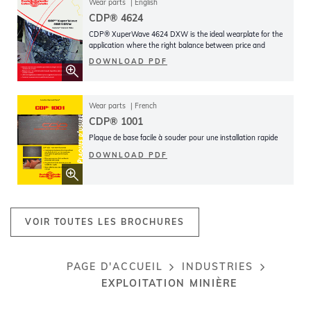
Wear parts
English
CDP® 4624
CDP® XuperWave 4624 DXW is the ideal wearplate for the
application where the right balance between price and
service life is required
DOWNLOAD PDF
Wear parts
French
CDP® 1001
Plaque de base facile à souder pour une installation rapide
DOWNLOAD PDF
VOIR TOUTES LES BROCHURES
PAGE D'ACCUEIL
INDUSTRIES
Breadcrumb
EXPLOITATION MINIÈRE