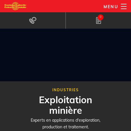
Aller
MENU
au
0
contenu
principal
INDUSTRIES
Exploitation
minière
Experts en applications d'exploration,
production et traitement.