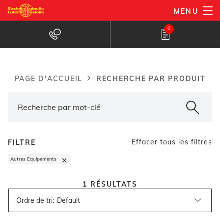
Aller
MENU
au
Recherche de produits
0
contenu
principal
RECHERCHE PAR PRODUIT
PAGE D'ACCUEIL
Breadcrumb
Effacer tous les filtres
FILTRE
×
Autres Equipements
1
RÉSULTATS
Ordre de tri
: