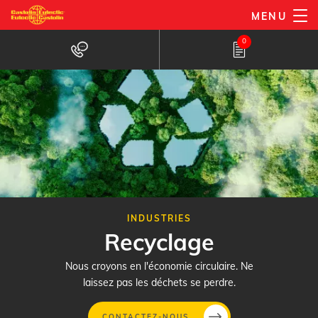
Aller
MENU
au
0
contenu
principal
INDUSTRIES
Recyclage
Nous croyons en l'économie circulaire. Ne
laissez pas les déchets se perdre.
CONTACTEZ-NOUS