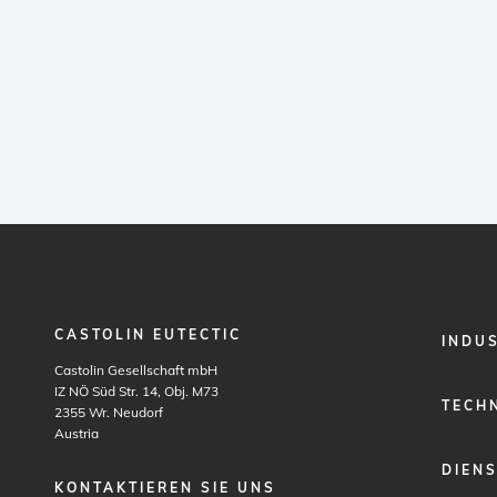
CASTOLIN EUTECTIC
FOOTER
INDU
MENU
Castolin Gesellschaft mbH
1
IZ NÖ Süd Str. 14, Obj. M73
TECH
2355
Wr. Neudorf
Austria
DIEN
KONTAKTIEREN SIE UNS