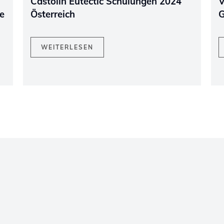
Castolin Eutectic Schulungen 2024
V
e
Österreich
G
WEITERLESEN