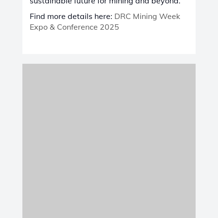
FRANCIAORSZÁG
június 24 - 26, 2025
| Lille, Franciaország
SIFER 2025
We are excited to announce our
participation in
SIFER 2025
, the
14th
edition of France’s International Exhibition