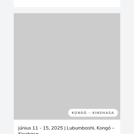
KONGÓ – KINSHASA
június 11 - 15, 2025
| Lubumbashi, Kongó –
Kinshasa
DRC Mining Week Expo & Conference
2025
Join Castolin Eutectic at DRC Mining Week
2025 – Connecting Innovation and
Opportunity
From
June 11-13, 2025
, at the
Grand
Karavia Hotel, Lubumbashi
, Castolin