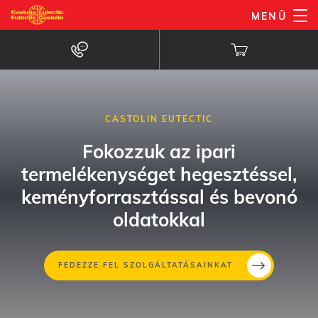
Ugrás
MENÜ
a
tartalomra
CASTOLIN EUTECTIC
Fokozzuk az ipari
termelékenységet hegesztéssel,
keményforrasztással és bevonó
oldatokkal
Ugrás
FEDEZZE FEL SZOLGÁLTATÁSAINKAT
a
tartalo