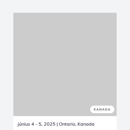
KANADA
június 4 - 5, 2025
| Ontario, Kanada
Canadian Mining Expo 2025
We are excited to announce our
participation in the
2025 Canadian Mining
Expo
, taking place on
June 4-5, 2025
, at
the
McIntyre Complex in Timmins, Ontario
.
This premier event, featuring over
400
exhibits
, is a key platform for showcasing
the latest innovations, products, and