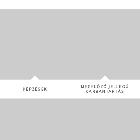
MEGELŐZŐ JELLEGŰ
KARBANTARTÁS
OEM ALKATRÉSZEK
KÁROSODÁSOK KIJAVÍTÁSA