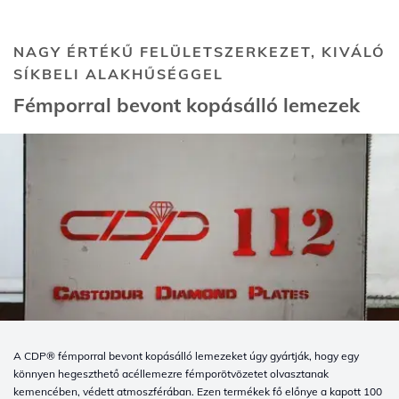
NAGY ÉRTÉKŰ FELÜLETSZERKEZET, KIVÁLÓ
SÍKBELI ALAKHŰSÉGGEL
Fémporral bevont kopásálló lemezek
A CDP® fémporral bevont kopásálló lemezeket úgy gyártják, hogy egy
könnyen hegeszthető acéllemezre fémporötvözetet olvasztanak
kemencében, védett atmoszférában. Ezen termékek fő előnye a kapott 100