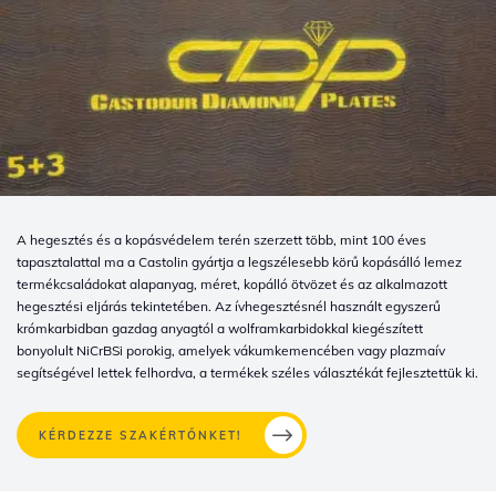
A hegesztés és a kopásvédelem terén szerzett több, mint 100 éves
tapasztalattal ma a Castolin gyártja a legszélesebb körű kopásálló lemez
termékcsaládokat alapanyag, méret, kopálló ötvözet és az alkalmazott
hegesztési eljárás tekintetében. Az ívhegesztésnél használt egyszerű
krómkarbidban gazdag anyagtól a wolframkarbidokkal kiegészített
bonyolult NiCrBSi porokig, amelyek vákumkemencében vagy plazmaív
segítségével lettek felhordva, a termékek széles választékát fejlesztettük ki.
KÉRDEZZE SZAKÉRTŐNKET!