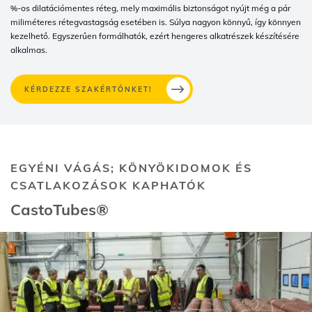
%-os dilatációmentes réteg, mely maximális biztonságot nyújt még a pár
miliméteres rétegvastagság esetében is. Súlya nagyon könnyű, így könnyen
kezelhető. Egyszerűen formálhatók, ezért hengeres alkatrészek készítésére
alkalmas.
KÉRDEZZE SZAKÉRTŐNKET!
EGYÉNI VÁGÁS; KÖNYÖKIDOMOK ÉS
CSATLAKOZÁSOK KAPHATÓK
CastoTubes®