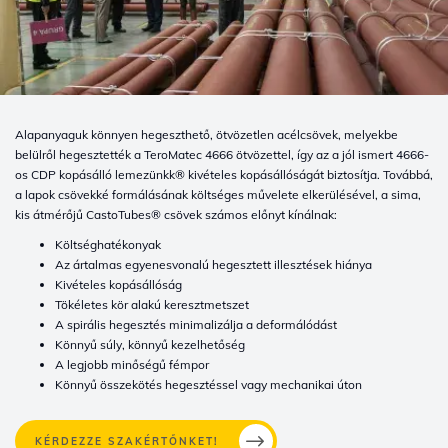
Alapanyaguk könnyen hegeszthető, ötvözetlen acélcsövek, melyekbe
belülről hegesztették a TeroMatec 4666 ötvözettel, így az a jól ismert 4666-
os CDP kopásálló lemezünkk® kivételes kopásállóságát biztosítja. Továbbá,
a lapok csövekké formálásának költséges művelete elkerülésével, a sima,
kis átmérőjű CastoTubes® csövek számos előnyt kínálnak:
Költséghatékonyak
Az ártalmas egyenesvonalú hegesztett illesztések hiánya
Kivételes kopásállóság
Tökéletes kör alakú keresztmetszet
A spirális hegesztés minimalizálja a deformálódást
Könnyű súly, könnyű kezelhetőség
A legjobb minőségű fémpor
Könnyű összekötés hegesztéssel vagy mechanikai úton
KÉRDEZZE SZAKÉRTŐNKET!