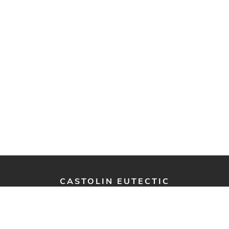
CASTOLIN EUTECTIC
Castolin ZRT
Mohácsi u. 14
7630 Pécs