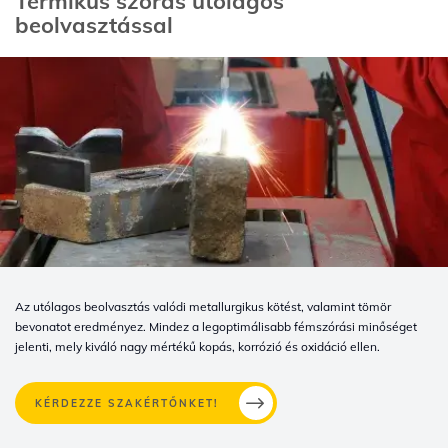
Termikus szórás utólagos
beolvasztással
Az utólagos beolvasztás valódi metallurgikus kötést, valamint tömör
bevonatot eredményez. Mindez a legoptimálisabb fémszórási minőséget
jelenti, mely kiváló nagy mértékű kopás, korrózió és oxidáció ellen.
KÉRDEZZE SZAKÉRTŐNKET!