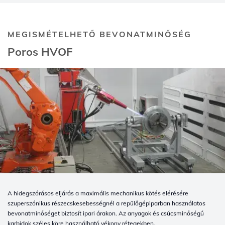
MEGISMÉTELHETŐ BEVONATMINŐSÉG
Poros HVOF
A hidegszórásos eljárás a maximális mechanikus kötés elérésére
szuperszónikus részecskesebességnél a repülőgépiparban használatos
bevonatminőséget biztosít ipari árakon. Az anyagok és csúcsminőségű
karbidok széles köre használható vékony rétegekben.