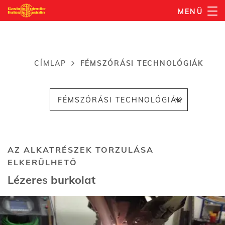
Ugrás
MENÜ
a
tartalomra
CÍMLAP
FÉMSZÓRÁSI TECHNOLÓGIÁK
Morzsa
FÉMSZÓRÁSI TECHNOLÓGIÁK
AZ ALKATRÉSZEK TORZULÁSA
ELKERÜLHETŐ
Lézeres burkolat