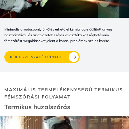
Minimális olvadáspont, jó kötés érhető el kémiailag előállított anyag
használatával, és az ötvözetek széles választéka költséghatékony
fémszórási megoldásokat jelent a kopási problémák széles körére.
KÉRDEZZE SZAKÉRTŐNKET!
MAXIMÁLIS TERMELÉKENYSÉGŰ TERMIKUS
FÉMSZÓRÁSI FOLYAMAT
Termikus huzalszórás