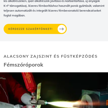
kis alkatrészeken, ipari alkatrészek javítása és karbantartása, új anyagok
K+F támogatása), lézeres fémborításhoz használt porok gyártását, valamint
teljesen automatizált és integrált lézeres fémbevonatoló berendezéseket
foglal magában.
KÉRDEZZE SZAKÉRTŐNKET!
ALACSONY ZAJSZINT ÉS FÜSTKÉPZŐDÉS
Fémszóróporok