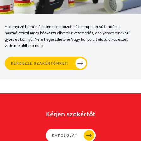
A környező hőmérsékleten alkalmazott két-komponensű termékek
használatával nincs hőokozta alkatrész vetemedés, a folyamat rendkívül
gyors és könnyű. Nem hegeszthető és/vagy bonyolult alakú alkatrészek
védelme oldható meg.
KÉRDEZZE SZAKÉRTŐNKET!
Kérjen szakértőt
KAPCSOLAT