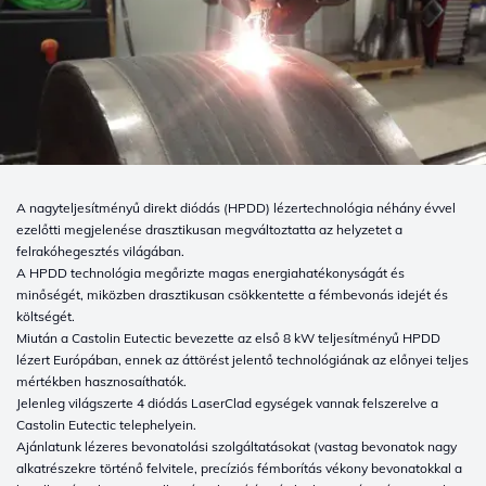
A nagyteljesítményű direkt diódás (HPDD) lézertechnológia néhány évvel
ezelőtti megjelenése drasztikusan megváltoztatta az helyzetet a
felrakóhegesztés világában.
A HPDD technológia megőrizte magas energiahatékonyságát és
minőségét, miközben drasztikusan csökkentette a fémbevonás idejét és
költségét.
Miután a Castolin Eutectic bevezette az első 8 kW teljesítményű HPDD
lézert Európában, ennek az áttörést jelentő technológiának az előnyei teljes
mértékben hasznosaíthatók.
Jelenleg világszerte 4 diódás LaserClad egységek vannak felszerelve a
Castolin Eutectic telephelyein.
Ajánlatunk lézeres bevonatolási szolgáltatásokat (vastag bevonatok nagy
alkatrészekre történő felvitele, precíziós fémborítás vékony bevonatokkal a