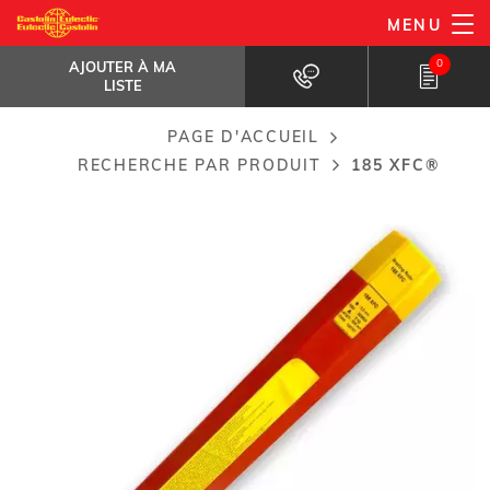
Aller
MENU
185 XFC®
au
AJOUTER À MA LISTE
Cu-Zn-Ni en alliage soudobrasage. Réparation...
0
AJOUTER À MA
contenu
LISTE
principal
PAGE D'ACCUEIL
Breadcrumb
RECHERCHE PAR PRODUIT
185 XFC®