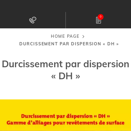
Skip
to
0
main
content
HOME PAGE
Breadcrumb
DURCISSEMENT PAR DISPERSION « DH »
Durcissement par dispersion
« DH »