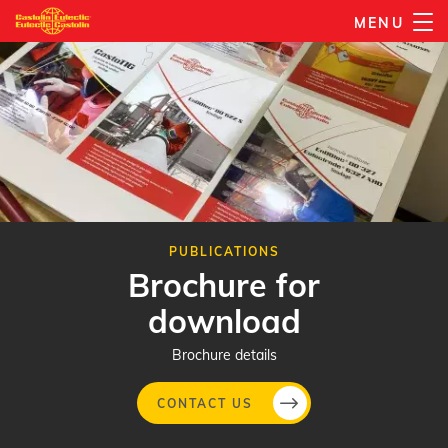
Skip
MENU
to
main
content
PUBLICATIONS
Brochure for
download
Brochure details
CONTACT US